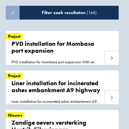
Filter zoek resultaten
(146)
Project
PVD installation for Mombasa
port expansion
Lees meer
PVD installation for Mombasa port expansion With an
installation depth up to 32m, we installed in 2013,
5.000.000m1 of prefabricated vertical drain. In
2019
a
Project
second phase was executed with 3.300.000m1 of drain
Liner installation for incinerated
PVD installation is part of our segment consolidation.
ashes embankment A9 highway
Mombasa
Lees meer
Liner installation for incinerated ashes embankment A9
highway We have installed 220.000m2 of liner to cover
incinerated ashes embankments on the new A9
Nieuws
deviation around Badhoevedorp in
2019
Liner
Zandige oevers versterking
installation is part of our segment barriers. Badhoevedorp