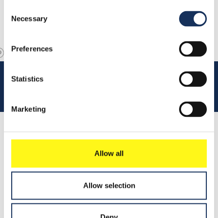
Consent
Necessary
Selection
Preferences
Statistics
Marketing
Lees 
Allow all
Samenvatting
Allow selection
Leer meer
Deny