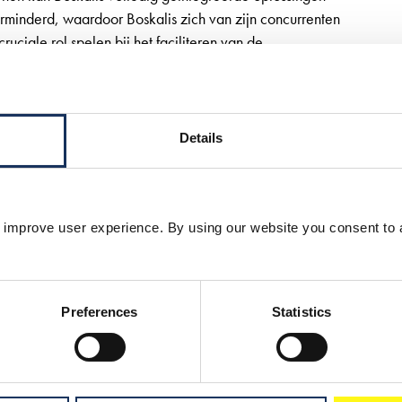
rminderd, waardoor Boskalis zich van zijn concurrenten
uciale rol spelen bij het faciliteren van de
kkeling van duurzame infrastructuur wereldwijd.
Details
 improve user experience. By using our website you consent to 
onale dienstverlener op het gebied van
Preferences
Statistics
ritieme diensten. De onderneming levert
aloplossingen voor infrastructurele uitdagingen
erdelta’s. Met kernactiviteiten zoals kust- en
 Boskalis adaptieve en mitigerende