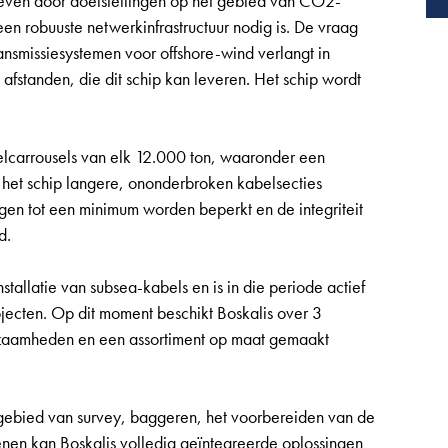
reven door doelstellingen op het gebied van CO2-
en robuuste netwerkinfrastructuur nodig is. De vraag
ansmissiesystemen voor offshore-wind verlangt in
standen, die dit schip kan leveren. Het schip wordt
lcarrousels van elk 12.000 ton, waaronder een
 het schip langere, ononderbroken kabelsecties
ngen tot een minimum worden beperkt en de integriteit
d.
stallatie van subsea-kabels en is in die periode actief
ecten. Op dit moment beschikt Boskalis over 3
kzaamheden en een assortiment op maat gemaakt
 gebied van survey, baggeren, het voorbereiden van de
enen kan Boskalis volledig geïntegreerde oplossingen