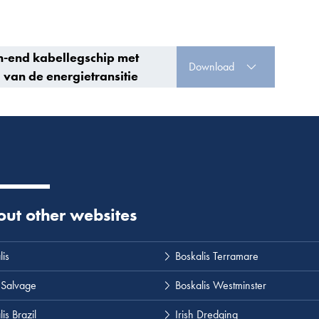
gh-end kabellegschip met
Download
 van de energietransitie
 out other websites
lis
Boskalis Terramare
 Salvage
Boskalis Westminster
is Brazil
Irish Dredging