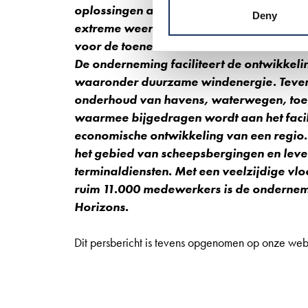
oplossingen aanbieden ter bestrijding v
Deny
extreme weersomstandigheden en de stijg
voor de toenemende behoefte aan ruimte i
De onderneming faciliteert de ontwikkelin
waaronder duurzame windenergie. Tevens i
onderhoud van havens, waterwegen, toega
waarmee bijgedragen wordt aan het facil
economische ontwikkeling van een regio. 
het gebied van scheepsbergingen en lever
terminaldiensten. Met een veelzijdige vl
ruim 11.000 medewerkers is de ondernem
Horizons.
Dit persbericht is tevens opgenomen op onze web