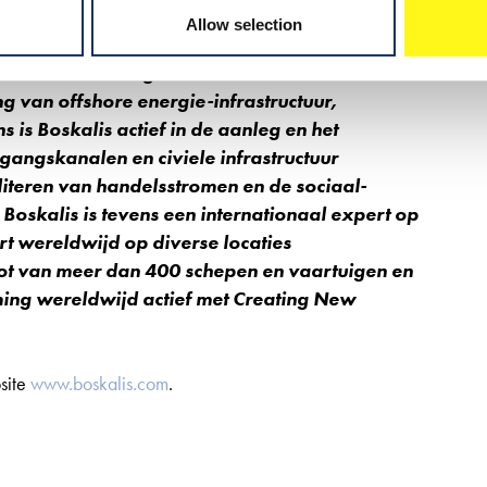
an de gevolgen van klimaatverandering, zoals
Allow selection
ing van de zeespiegel, evenals oplossingen
n kust- en deltagebieden over de hele wereld.
g van offshore energie-infrastructuur,
s Boskalis actief in de aanleg en het
ngskanalen en civiele infrastructuur
iteren van handelsstromen en de sociaal-
Boskalis is tevens een internationaal expert op
t wereldwijd op diverse locaties
oot van meer dan 400 schepen en vaartuigen en
ing wereldwijd actief met Creating New
site
www.boskalis.com
.