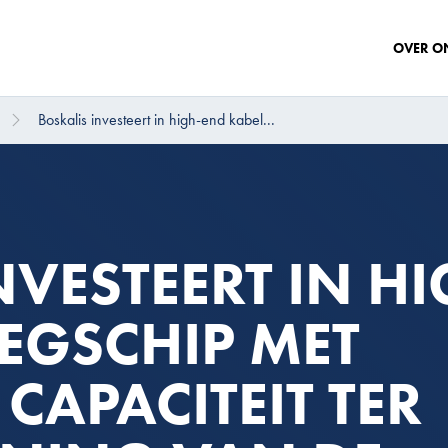
OVER O
Boskalis investeert in high-end kabel...
NVESTEERT IN HI
EGSCHIP MET
CAPACITEIT TER