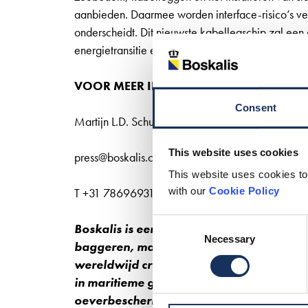
aanbieden. Daarmee worden interface-risico’s ve
onderscheidt. Dit nieuwste kabellegschip zal een cr
energietransitie en het ondersteunen van de ontwi
VOOR MEER INFORMATIE
Consent
Martijn L.D. Schuttevâer
This website uses cookies
press@boskalis.com
This website uses cookies to
with our
Cookie Policy
T +31 786969310
Consent
Boskalis is een toonaangevende internati
Necessary
Selection
baggeren, maritieme infrastructuur en ma
wereldwijd creatieve en innovatieve tota
in maritieme gebieden, kuststreken en rivi
oeverbescherming en landaanwinning kan