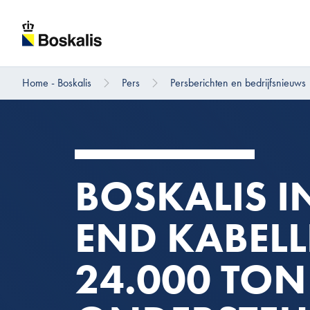
Home - Boskalis
Pers
Persberichten en bedrijfsnieuws
Direct naar hoofdinhoud
BOSKALIS I
END KABELL
24.000 TON 