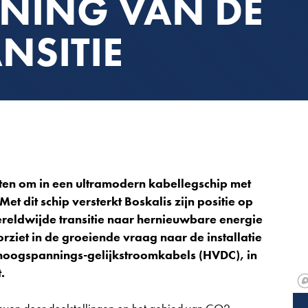
NING VAN DE
NSITIE
oten om in een ultramodern kabellegschip met
et dit schip versterkt Boskalis zijn positie op
reldwijde transitie naar hernieuwbare energie
rziet in de groeiende vraag naar de installatie
 hoogspannings-gelijkstroomkabels (HVDC), in
.