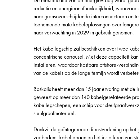
De elektrificatie van de energievraag wordt ged
reductie en energieonafhankelijkheid, waarvoor e
naar grensoverschrijdende interconnectoren en tr
toenemende mate kabeloplossingen over langere af
naar verwachting in 2029 in gebruik genomen.
Het kabellegschip zal beschikken over twee kabe
concentrische carrousel. Met deze capaciteit kan
installeren, waardoor kostbare offshore-verbindi
van de kabels op de lange termijn wordt verbeter
Boskalis heeft meer dan 15 jaar ervaring met de in
geweest op meer dan 140 kabelgerelateerde proj
kabellegschepen, een schip voor sleufgraafwer
sleufgraafmaterieel.
Dankzij de geïntegreerde dienstverlening op het
zeebodem, kabelleggen en het installeren van st