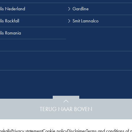
lis Nederland
Gardline
is Rockfall
Smit Lamnalco
lis Romania
TERUG NAAR BOVEN
skalis
Privacy statement
Cookie policy
Disclaimer
Terms and conditions of 