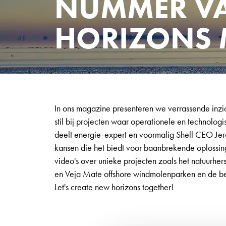
NUMMER VA
HORIZONS 
In ons magazine presenteren we verrassende inzi
stil bij projecten waar operationele en technolo
deelt energie-expert en voormalig Shell CEO Jero
kansen die het biedt voor baanbrekende oplossin
video's over unieke projecten zoals het natuurh
en Veja Mate offshore windmolenparken en de ber
Let's create new horizons together!