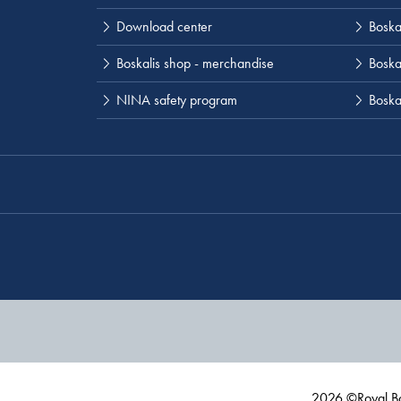
Download center
Boska
Boskalis shop - merchandise
Boskal
NINA safety program
Boska
2026 ©Royal Bo