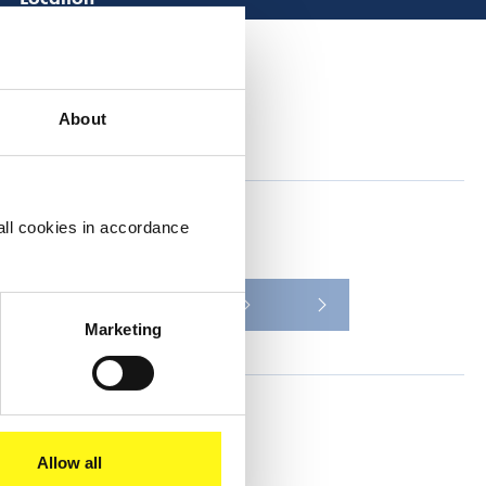
Lees 
Samenvatting
About
all cookies in accordance
Leer meer
2016
Nieuws
Marketing
Deel dit
Allow all