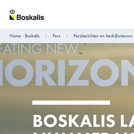
Home - Boskalis
Pers
Persberichten en bedrijfsnieuws
Direct naar hoofdinhoud
BOSKALIS L