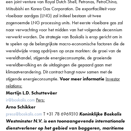
een joint venture van Royal Dutch Shell, Petronas, PetroChina,
Mitsubishi en Korea Gas Corporation. De exportfaciliteit voor
vloeibaar aardgas (LNG) zal initieel bestaan uit twee
zogenoemde LNG processing units. Het eerste vloeibare gas zal
naar verwachting voor het midden van het volgende decennium
verwerkt worden. De strategie van Boskalis is erop gericht om in
te spelen op de belangrijkste macro-economische factoren die de
wereldwijde vraag opdrijven op onze markten: de groei van de
wereldhandel, stijgende energieconsumptie, de groeiende
wereldbevolking en de uitdagingen die gepaard gaan met
klimaatverandering. Dit contract hangt nauw samen met de
stijgende energieconsumptie.
Voor meer informatie
Investor
relations:
Martijn L.D. Schuttevâer
ir@boskalis.com
Pers:
Arno Schikker
press@boskalis.com
T +31 78 6969310
Koninklijke Boskalis
Westminster N.V. is een toonaangevende internationale
dienstverlener op het gebied van baggeren, maritieme