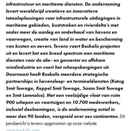
infrastructuur en maritieme diensten. De onderneming
levert wereldwijd creatieve en innovatieve
totaaloplossingen voor infrastructurele uitdagingen in
maritieme gebieden, kuststreken en rivierdelta's met
onder meer de aanleg en onderhoud van havens en
vaarwegen, creatie van land in water en bescherming
van kusten en oevers. Tevens voert Boskalis projecten
uit en levert het een breed spectrum aan maritieme
diensten voor de olie- en gassector en offshore
windindustrie en voert het scheepsbergingen uit.
Daarnaast heeft Boskalis meerdere strategische
partnerships in havensleep- en terminaldiensten (Kotug
Smit Towage, Keppel Smit Towage, Saam Smit Towage
en Smit Lamnalco). Met een veelzijdige vloot van ruim
900 schepen en vaartuigen en 10.700 medewerkers,
inclusief deelnemingen, is de onderneming actief in
meer dan 90 landen, verspreid over zes continenten.
Dit
persbericht is tevens opgenomen op onze website
www.boskalis.com
.