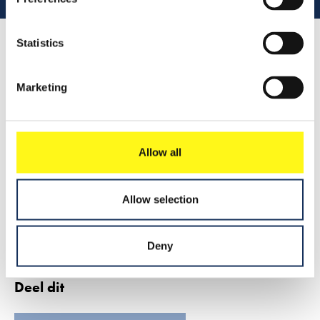
Lees 
Statistics
Samenvatting
Marketing
Allow all
Leer meer
Allow selection
2018
Persbericht
Deny
Deel dit