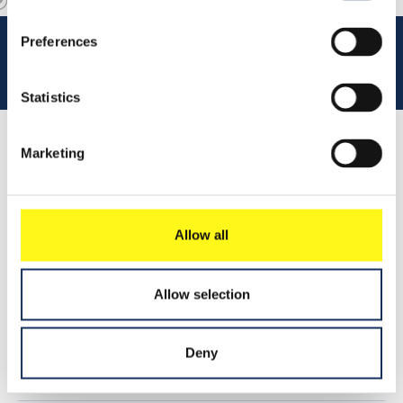
Preferences
Statistics
Lees 
Marketing
Samenvatting
Allow all
Leer meer
Allow selection
2018
Persbericht
Deny