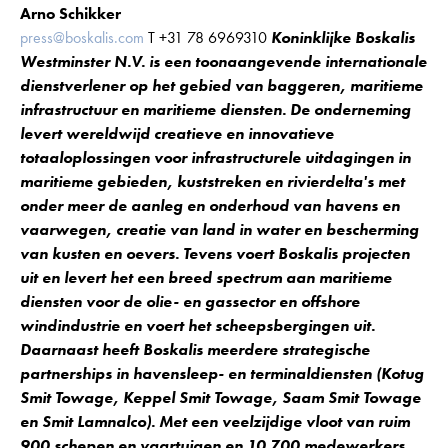
Arno Schikker
press@boskalis.com
T +31 78 6969310
Koninklijke Boskalis
Westminster N.V. is een toonaangevende internationale
dienstverlener op het gebied van baggeren, maritieme
infrastructuur en maritieme diensten. De onderneming
levert wereldwijd creatieve en innovatieve
totaaloplossingen voor infrastructurele uitdagingen in
maritieme gebieden, kuststreken en rivierdelta's met
onder meer de aanleg en onderhoud van havens en
vaarwegen, creatie van land in water en bescherming
van kusten en oevers. Tevens voert Boskalis projecten
uit en levert het een breed spectrum aan maritieme
diensten voor de olie- en gassector en offshore
windindustrie en voert het scheepsbergingen uit.
Daarnaast heeft Boskalis meerdere strategische
partnerships in havensleep- en terminaldiensten (Kotug
Smit Towage, Keppel Smit Towage, Saam Smit Towage
en Smit Lamnalco). Met een veelzijdige vloot van ruim
900 schepen en vaartuigen en 10.700 medewerkers,