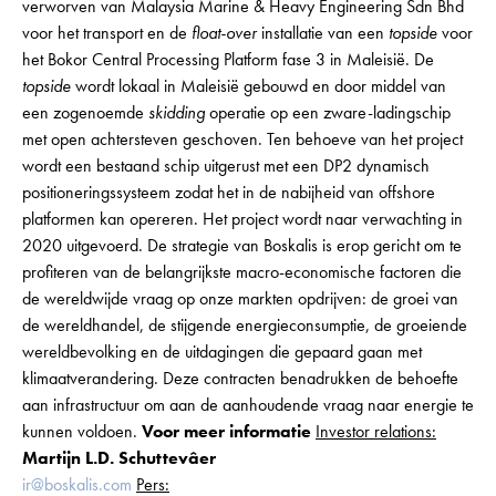
verworven van Malaysia Marine & Heavy Engineering Sdn Bhd
voor het transport en de
float-over
installatie van een
topside
voor
het Bokor Central Processing Platform fase 3 in Maleisië. De
topside
wordt lokaal in Maleisië gebouwd en door middel van
een zogenoemde
skidding
operatie op een zware-ladingschip
met open achtersteven geschoven. Ten behoeve van het project
wordt een bestaand schip uitgerust met een DP2 dynamisch
positioneringssysteem zodat het in de nabijheid van offshore
platformen kan opereren. Het project wordt naar verwachting in
2020 uitgevoerd. De strategie van Boskalis is erop gericht om te
profiteren van de belangrijkste macro-economische factoren die
de wereldwijde vraag op onze markten opdrijven: de groei van
de wereldhandel, de stijgende energieconsumptie, de groeiende
wereldbevolking en de uitdagingen die gepaard gaan met
klimaatverandering. Deze contracten benadrukken de behoefte
aan infrastructuur om aan de aanhoudende vraag naar energie te
kunnen voldoen.
Voor meer informatie
Investor relations:
Martijn L.D. Schuttevâer
ir@boskalis.com
Pers: