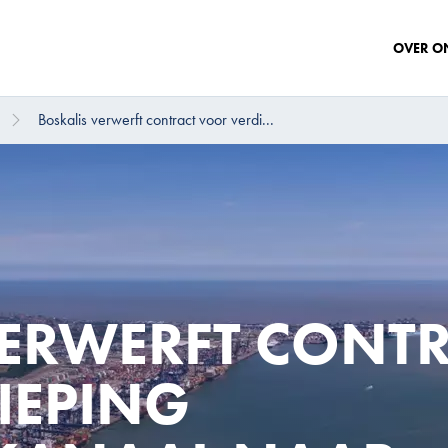
OVER O
Boskalis verwerft contract voor verdi...
VERWERFT CONT
IEPING