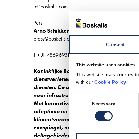
ir@boskalis.com
Pers:
Arno Schikker
press@boskalis.com
Consent
T +31 786969310
This website uses cookies
Koninklijke Boskalis Westminster N.V. is
This website uses cookies to
dienstverlener op het gebied van baggere
with our
Cookie Policy
diensten. De onderneming levert wereldwi
voor infrastructurele uitdagingen in marit
Consent
Met kernactiviteiten zoals kust- en oeve
Necessary
Selection
adaptieve en mitigerende oplossingen aa
klimaatverandering, zoals extreme weer
zeespiegel, evenals oplossingen voor de 
deltagebieden over de hele wereld. De on