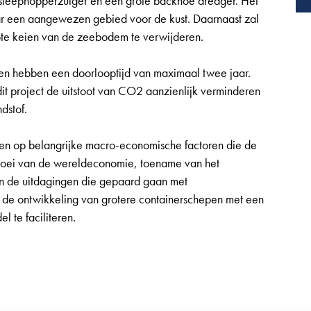
sleephopperzuiger en een grote backhoe dredger. Het
r een aangewezen gebied voor de kust. Daarnaast zal
ote keien van de zeebodem te verwijderen.
n hebben een doorlooptijd van maximaal twee jaar.
it project de uitstoot van CO2 aanzienlijk verminderen
dstof.
pelen op belangrijke macro-economische factoren die de
roei van de wereldeconomie, toename van het
en de uitdagingen die gepaard gaan met
r de ontwikkeling van grotere containerschepen met een
te faciliteren.