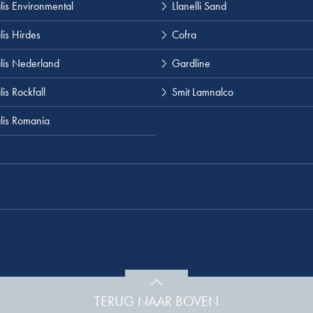
lis Environmental
Llanelli Sand
lis Hirdes
Cofra
lis Nederland
Gardline
is Rockfall
Smit Lamnalco
lis Romania
TERUG NAAR BOVEN