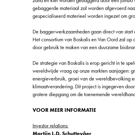
zand en klei worden gebaggerd door een jumbo 
gebaggerde materiaal zal worden afgevoerd naa
gespecialiseerd materieel worden ingezet om gr
De baggerwerkzaamheden gaan direct van start e
Het consortium van Boskalis en Van Oord zal op d
door gebruik te maken van een duurzame biobran
De strategie van Boskalis is erop gericht in te s
wereldwijde vraag op onze markten aanjagen: g
energieverbruik, groei van de wereldbevolking 
klimaatverandering. Dit project is ingegeven doo
grotere diepgang om de toenemende wereldhandel 
VOOR MEER INFORMATIE
Investor relations:
Martijn L.D. Schuttevâer