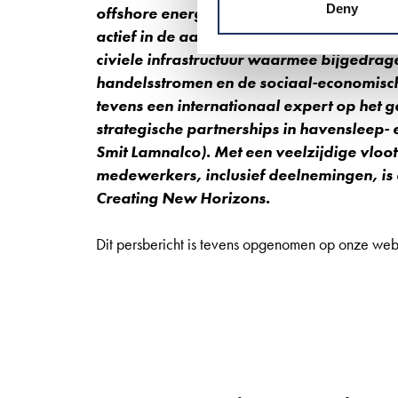
Deny
offshore energie-infrastructuur, waarond
actief in de aanleg en het onderhoud va
civiele infrastructuur waarmee bijgedrage
handelsstromen en de sociaal-economische
tevens een internationaal expert op het
strategische partnerships in havensleep-
Smit Lamnalco). Met een veelzijdige vloo
medewerkers, inclusief deelnemingen, is
Creating New Horizons.
Dit persbericht is tevens opgenomen op onze web