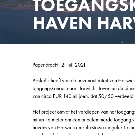
TOEGANGS
HAVEN HAR
Papendrecht, 21 juli 2021
Boskalis heeft van de havenautoriteit van Harwic
toegangskanaal naar Harwich Haven en de binne
van circa EUR 140 miljoen, dat 50/50 verdeeld i
Het project omvat het verdiepen van het toegan
minus 16 meter om een onbelemmerde toegang van
havens van Harwich en Felixstowe mogelijk te mak