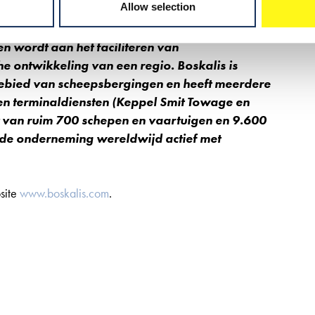
Allow selection
er duurzame windenergie. Tevens is Boskalis
n havens, waterwegen, toegangskanalen en
n wordt aan het faciliteren van
 ontwikkeling van een regio. Boskalis is
 gebied van scheepsbergingen en heeft meerdere
 en terminaldiensten (Keppel Smit Towage en
t van ruim 700 schepen en vaartuigen en 9.600
 de onderneming wereldwijd actief met
site
www.boskalis.com
.