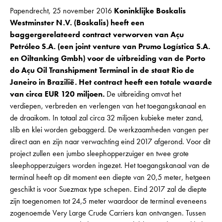
Papendrecht, 25 november 2016
Koninklijke Boskalis
Westminster N.V. (Boskalis) heeft een
baggergerelateerd contract verworven van Açu
Petróleo S.A. (een joint venture van Prumo Logística S.A.
en Oiltanking Gmbh) voor de uitbreiding van de Porto
do Açu Oil Transhipment Terminal in de staat Rio de
Janeiro in Brazilië. Het contract heeft een totale waarde
van circa EUR 120 miljoen.
De uitbreiding omvat het
verdiepen, verbreden en verlengen van het toegangskanaal en
de draaikom. In totaal zal circa 32 miljoen kubieke meter zand,
slib en klei worden gebaggerd. De werkzaamheden vangen per
direct aan en zijn naar verwachting eind 2017 afgerond. Voor dit
project zullen een jumbo sleephopperzuiger en twee grote
sleephopperzuigers worden ingezet. Het toegangskanaal van de
terminal heeft op dit moment een diepte van 20,5 meter, hetgeen
geschikt is voor Suezmax type schepen. Eind 2017 zal de diepte
zijn toegenomen tot 24,5 meter waardoor de terminal eveneens
zogenoemde Very Large Crude Carriers kan ontvangen. Tussen