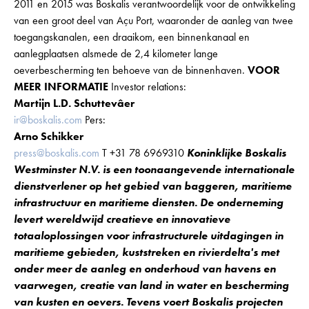
2011 en 2015 was Boskalis verantwoordelijk voor de ontwikkeling
van een groot deel van Açu Port, waaronder de aanleg van twee
toegangskanalen, een draaikom, een binnenkanaal en
aanlegplaatsen alsmede de 2,4 kilometer lange
oeverbescherming ten behoeve van de binnenhaven.
VOOR
MEER INFORMATIE
Investor relations:
Martijn L.D. Schuttevâer
ir@boskalis.com
Pers:
Arno Schikker
press@boskalis.com
T +31 78 6969310
Koninklijke Boskalis
Westminster N.V. is een toonaangevende internationale
dienstverlener op het gebied van baggeren, maritieme
infrastructuur en maritieme diensten. De onderneming
levert wereldwijd creatieve en innovatieve
totaaloplossingen voor infrastructurele uitdagingen in
maritieme gebieden, kuststreken en rivierdelta's met
onder meer de aanleg en onderhoud van havens en
vaarwegen, creatie van land in water en bescherming
van kusten en oevers. Tevens voert Boskalis projecten