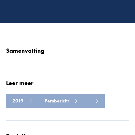
Lees 
Samenvatting
Leer meer
2019
Persbericht