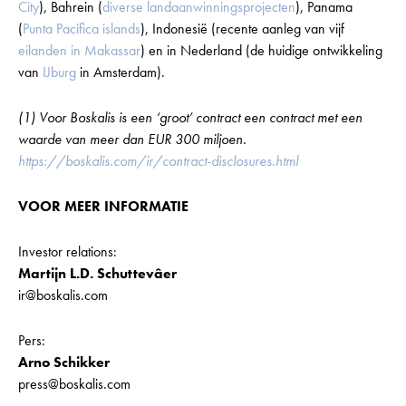
City
), Bahrein (
diverse landaanwinningsprojecten
), Panama
(
Punta Pacifica islands
), Indonesië (recente aanleg van vijf
eilanden in Makassar
) en in Nederland (de huidige ontwikkeling
van
IJburg
in Amsterdam).
(1) Voor Boskalis is een ‘groot’ contract een contract met een
waarde van meer dan EUR 300 miljoen.
https://boskalis.com/ir/contract-disclosures.html
VOOR MEER INFORMATIE
Investor relations:
Martijn L.D. Schuttevâer
ir@boskalis.com
Pers:
Arno Schikker
press@boskalis.com