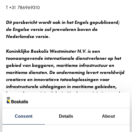
T +31 786969310
Dit persbericht wordt ook in het Engels gepubliceerd;
de Engelse versie zal prevaleren boven de
Nederlandse versie.
Koninklijke Boskalis Westminster N.V. is een
toonaangevende internationale dienstverlener op het
gebied van baggeren, maritieme infrastructuur en
maritieme diensten. De onderneming levert wereldwijd
creatieve en innovatieve totaaloplossingen voor
infrastructurele uitdagingen in maritieme gebieden,
kuststreken en rivierdelta’s. Met kernactiviteiten zoals
kust- en oeverbescherming en landaanwinning kan
Boskalis adaptieve en mitigerende oplossingen
aanbieden ter bestrijding van de gevolgen van
Consent
Details
About
klimaatverandering, zoals extreme
weersomstandigheden en de stijging van de