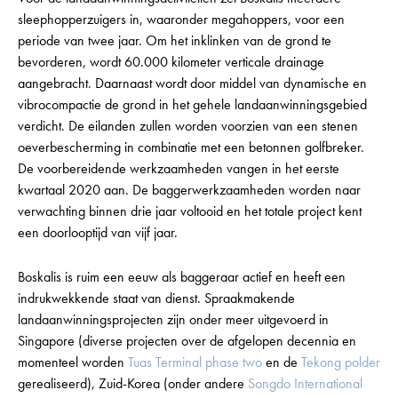
sleephopperzuigers in, waaronder megahoppers, voor een
periode van twee jaar. Om het inklinken van de grond te
bevorderen, wordt 60.000 kilometer verticale drainage
aangebracht. Daarnaast wordt door middel van dynamische en
vibrocompactie de grond in het gehele landaanwinningsgebied
verdicht. De eilanden zullen worden voorzien van een stenen
oeverbescherming in combinatie met een betonnen golfbreker.
De voorbereidende werkzaamheden vangen in het eerste
kwartaal 2020 aan. De baggerwerkzaamheden worden naar
verwachting binnen drie jaar voltooid en het totale project kent
een doorlooptijd van vijf jaar.
Boskalis is ruim een eeuw als baggeraar actief en heeft een
indrukwekkende staat van dienst. Spraakmakende
landaanwinningsprojecten zijn onder meer uitgevoerd in
Singapore (diverse projecten over de afgelopen decennia en
momenteel worden
Tuas Terminal phase two
en de
Tekong polder
gerealiseerd), Zuid-Korea (onder andere
Songdo International