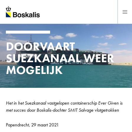
Direct naar hoofdinhoud
DOORVAART
SUEZKANAAL WEER
MOGELIJK
Het in het Suezkanaal vastgelopen containerschip Ever Given is
met succes door Boskalis-dochter SMIT Salvage vlotgetrokken
Papendrecht, 29 maart 2021