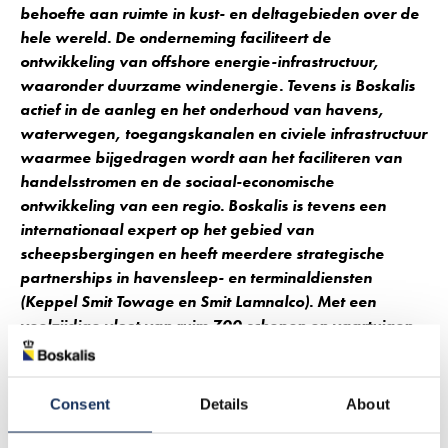
behoefte aan ruimte in kust- en deltagebieden over de
hele wereld. De onderneming faciliteert de
ontwikkeling van offshore energie-infrastructuur,
waaronder duurzame windenergie. Tevens is Boskalis
actief in de aanleg en het onderhoud van havens,
waterwegen, toegangskanalen en civiele infrastructuur
waarmee bijgedragen wordt aan het faciliteren van
handelsstromen en de sociaal-economische
ontwikkeling van een regio. Boskalis is tevens een
internationaal expert op het gebied van
scheepsbergingen en heeft meerdere strategische
partnerships in havensleep- en terminaldiensten
(Keppel Smit Towage en Smit Lamnalco). Met een
veelzijdige vloot van ruim 700 schepen en vaartuigen
en 9.600 medewerkers, inclusief deelnemingen, is de
onderneming wereldwijd actief met Creating New
Horizons.
Consent
Details
About
Dit persbericht is tevens opgenomen op onze website