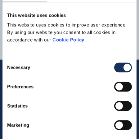
Lees meer
afgevoerd naar het IJsselmeer. Waterschap en Boskalis
Nederland bereiden de komende periode de
This website uses cookies
werkzaamheden voor zodat begin
2020
gestart kan
11
12
13
14
worden met
This website uses cookies to improve user experience.
By using our website you consent to all cookies in
accordance with our
Cookie Policy
Consent
Necessary
Selection
Quick links
Preferences
Vacancies
Statistics
Contact us
Marketing
Company profile