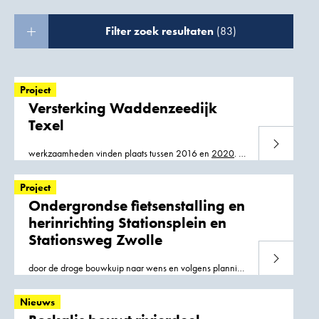
Filter zoek resultaten
(83)
Project
Versterking Waddenzeedijk
Texel
Lees meer
werkzaamheden vinden plaats tussen 2016 en
2020
. Er
mag alleen buiten het toeristenseizoen worden gewerkt.
GemalenGrote delen van de Waddenzeedijk op Texel
Project
Ondergrondse fietsenstalling en
herinrichting Stationsplein en
Stationsweg Zwolle
Lees meer
door de droge bouwkuip naar wens en volgens planning
kon worden uitgevoerd. In december
2020
werd de
ondergrondse fietsenstalling geopend voor gebruik
Nieuws