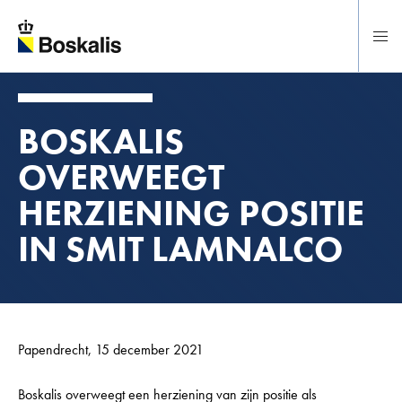
Direct naar hoofdinhoud
BOSKALIS
OVERWEEGT
HERZIENING POSITIE
IN SMIT LAMNALCO
Papendrecht, 15 december 2021
Boskalis overweegt een herziening van zijn positie als