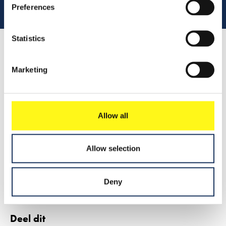
Preferences
Statistics
Lees 
Marketing
Samenvatting
Allow all
Leer meer
Allow selection
2021
Persbericht
Deny
Deel dit