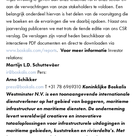
aan de verwachtingen van onze stakeholders te voldoen. Een
belangrijk onderdeel hiervan is het delen van de vooruitgang die
we boeken en de ervaringen die we daarbij opdoen. Naast ons
jaarverslag publiceren we met trots de tiende editie van ons CSR
verslag. De verslagen zijn vanaf heden beschikbaar als
interactieve PDF documenten en direct te downloaden via
www.boskalis.com/reports
.
Voor meer informatie
Investor
relations:
Martijn L.D. Schuttevâer
ir@boskalis.com
Pers:
Arno Schikker
press@boskalis.com
T +31 78 6969310
Koninklijke Boskalis
Westminster N.V. is een toonaangevende internationale
dienstverlener op het gebied van baggeren, maritieme
infrastructuur en maritieme diensten. De onderneming
levert wereldwijd creatieve en innovatieve
totaaloplossingen voor infrastructurele uitdagingen in
maritieme gebieden, kuststreken en rivierdelta's. Met