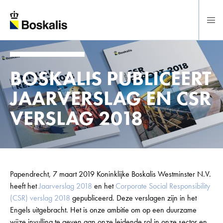
Direct naar hoofdinhoud
BOSKALIS PUBLICEERT
JAARVERSLAG EN CSR
VERSLAG 2018
Papendrecht, 7 maart 2019 Koninklijke Boskalis Westminster N.V.
heeft het
Jaarverslag 2018
en het
Corporate Social Responsibility
(CSR) verslag 2018
gepubliceerd. Deze verslagen zijn in het
Engels uitgebracht. Het is onze ambitie om op een duurzame
wijze invulling te geven aan onze leidende rol in onze sector en