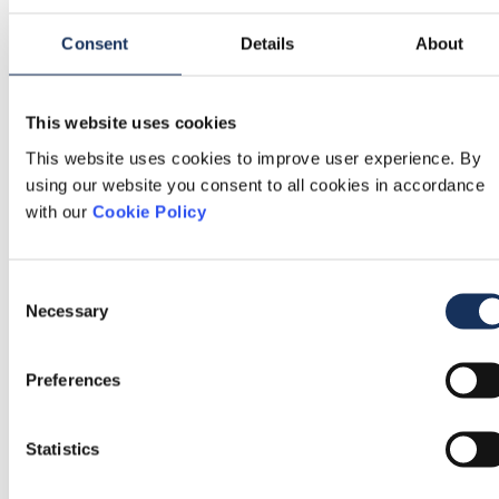
Lees 
Consent
Details
About
Samenvatting
This website uses cookies
This website uses cookies to improve user experience. By
using our website you consent to all cookies in accordance
Leer meer
with our
Cookie Policy
2016
Persbericht
Consent
Necessary
Selection
Preferences
Deel dit
Statistics