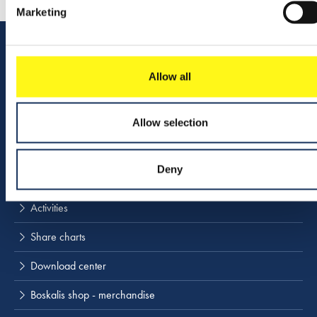
Marketing
Quick links
Allow all
Lees meer
Vacancies
Allow selection
Contact us
Deny
Company profile
Activities
Share charts
Download center
Boskalis shop - merchandise