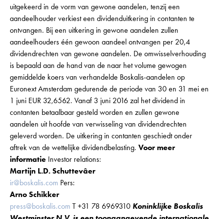
uitgekeerd in de vorm van gewone aandelen, tenzij een
aandeelhouder verkiest een dividenduitkering in contanten te
ontvangen. Bij een uitkering in gewone aandelen zullen
aandeelhouders één gewoon aandeel ontvangen per 20,4
dividendrechten van gewone aandelen. De omwisselverhouding
is bepaald aan de hand van de naar het volume gewogen
gemiddelde koers van verhandelde Boskalis-aandelen op
Euronext Amsterdam gedurende de periode van 30 en 31 mei en
1 juni EUR 32,6562. Vanaf 3 juni 2016 zal het dividend in
contanten betaalbaar gesteld worden en zullen gewone
aandelen uit hoofde van verwisseling van dividendrechten
geleverd worden. De uitkering in contanten geschiedt onder
aftrek van de wettelijke dividendbelasting.
Voor meer
informatie
Investor relations:
Martijn L.D. Schuttevâer
ir@boskalis.com
Pers:
Arno Schikker
press@boskalis.com
T +31 78 6969310
Koninklijke Boskalis
Westminster N.V. is een toonaangevende internationale