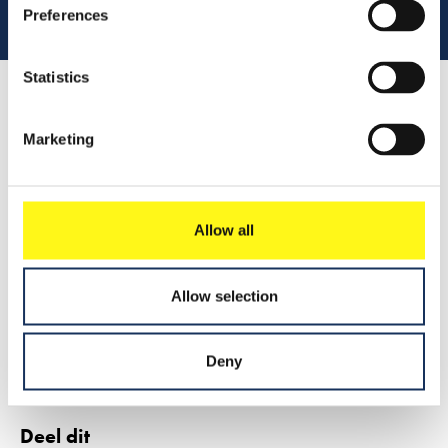
Preferences
Statistics
Lees 
Marketing
Samenvatting
Allow all
Leer meer
Allow selection
2019
Persbericht
Deny
Deel dit