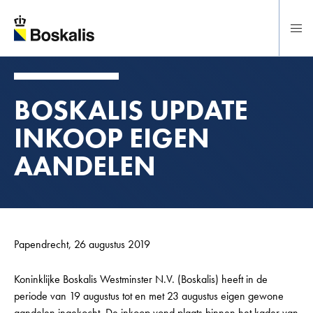
Direct naar hoofdinhoud
BOSKALIS UPDATE
INKOOP EIGEN
AANDELEN
Papendrecht, 26 augustus 2019
Koninklijke Boskalis Westminster N.V. (Boskalis) heeft in de
periode van 19 augustus tot en met 23 augustus eigen gewone
aandelen ingekocht. De inkoop vond plaats binnen het kader van