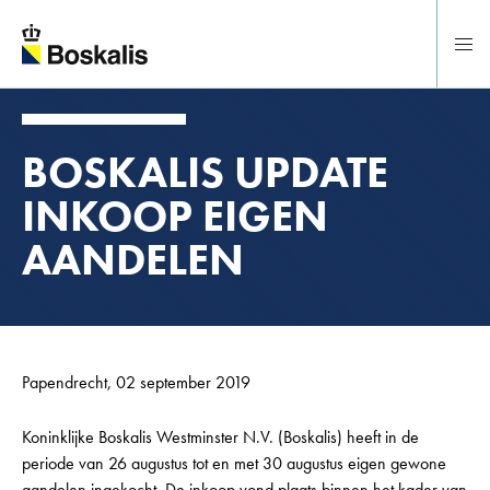
Direct naar hoofdinhoud
BOSKALIS UPDATE
INKOOP EIGEN
AANDELEN
Papendrecht, 02 september 2019
Koninklijke Boskalis Westminster N.V. (Boskalis) heeft in de
periode van 26 augustus tot en met 30 augustus eigen gewone
aandelen ingekocht. De inkoop vond plaats binnen het kader van