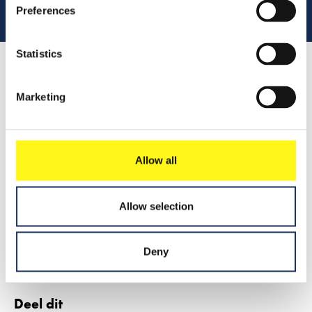
Preferences
Statistics
Lees 
Marketing
Samenvatting
Allow all
Leer meer
Allow selection
2019
Persbericht
Deny
Deel dit