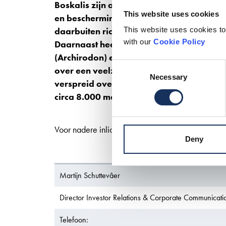
Boskalis zijn aanleg en onderhoud van h
This website uses cookies
en bescherming van kusten en oevers. Met
daarbuiten richt de onderneming zich op 
This website uses cookies to
with our
Cookie Policy
Daarnaast heeft zij posities in strategisc
(Archirodon) en in offshore dienstverleni
Consent
over een veelzijdige vloot van meer dan 30
Necessary
Selection
verspreid over vijf continenten. Boskalis h
circa 8.000 medewerkers in dienst.
Voor nadere inlichtingen:
Deny
Martijn Schuttevâer
Director Investor Relations & Corporate Communicati
Telefoon: