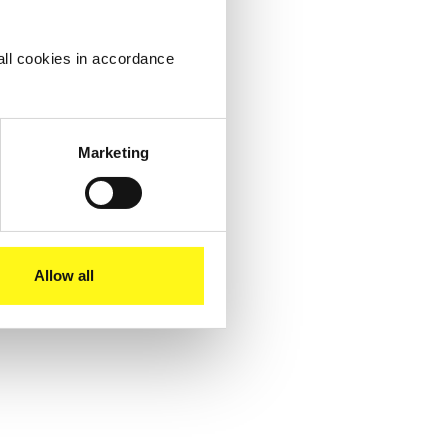
all cookies in accordance
Marketing
Lees meer
Allow all