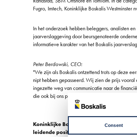
Randstad, SBM Offshore en TomTom. In de categor
Fugro, Imtech, Koninklijke Boskalis Westminster 
In het onderzoek hebben beleggers, analisten en 
jaarverslaggeving door beursgenoteerde ondern
informatieve karakter van het Boskalis jaarverslag
Peter Berdowski, CEO:
"We zijn als Boskalis ontzettend trots op deze eerst
nipt hebben gepasseerd. Wij zien de prijs vooral
ingezette weg van communicatie naar de financiël
die ook bij ons past: open, concreet en, bovenal,
Koninklijke Boskalis Westminster nv is e
Consent
leidende positie op de wereldmarkt van b