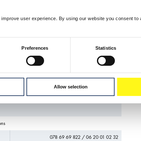
avens en vaarwegen, creatie van land in water
 belangrijke thuismarktposities in Europa en
alle in de baggersector voorkomende diensten.
 improve user experience. By using our website you consent to 
he partnerships in het Midden-Oosten
ng (Lamnalco). Boskalis heeft de beschikking
0 units en is actief in circa 50 landen,
Preferences
Statistics
eeft (inclusief zijn aandeel in partnerships)
Allow selection
ons
078 69 69 822 / 06 20 01 02 32