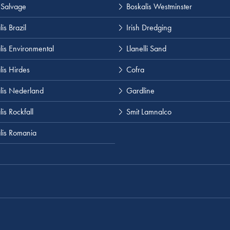
 Salvage
Boskalis Westminster
is Brazil
Irish Dredging
lis Environmental
Llanelli Sand
lis Hirdes
Cofra
lis Nederland
Gardline
is Rockfall
Smit Lamnalco
lis Romania