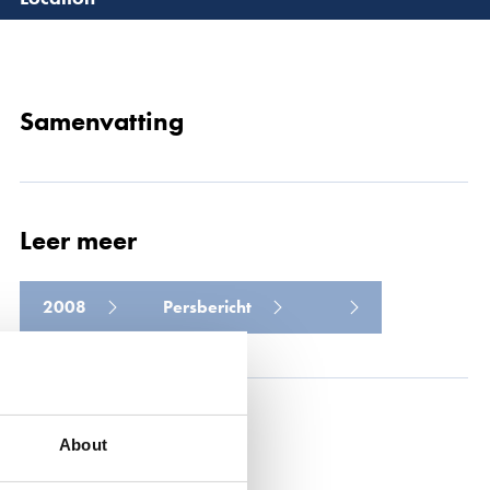
Lees 
Samenvatting
Leer meer
2008
Persbericht
Deel dit
About