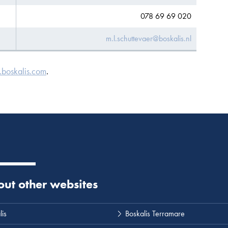
078 69 69 020
m.l.schuttevaer@boskalis.nl
boskalis.com
.
 out other websites
lis
Boskalis Terramare