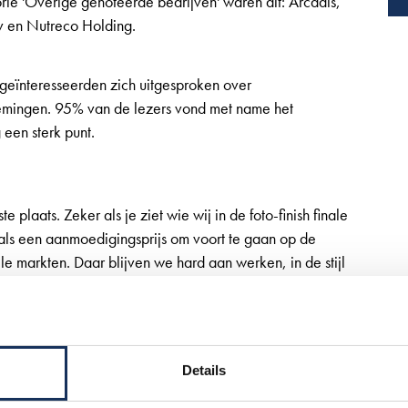
ie 'Overige genoteerde bedrijven' waren dit: Arcadis,
nv en Nutreco Holding.
geïnteresseerden zich uitgesproken over
emingen. 95% van de lezers vond met name het
 een sterk punt.
e plaats. Zeker als je ziet wie wij in de foto-finish finale
 als een aanmoedigingsprijs om voort te gaan op de
e markten. Daar blijven we hard aan werken, in de stijl
 betrouwbaar. "
en internationaal opererend concern met een
Details
aggerdiensten. De kernactiviteiten van