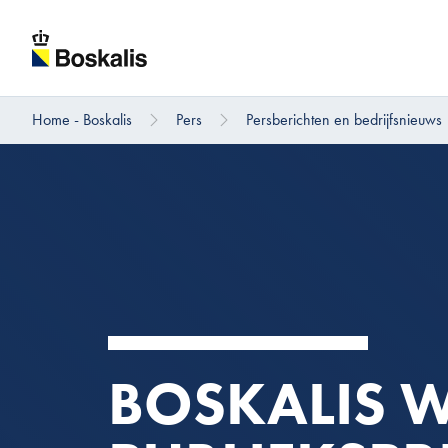
Home - Boskalis
Pers
Persberichten en bedrijfsnieuws
Direct naar hoofdinhoud
BOSKALIS W