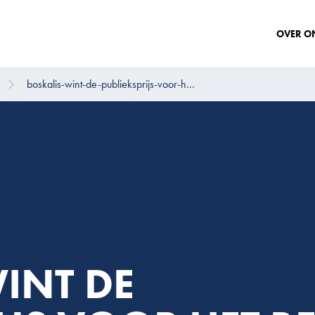
OVER O
boskalis-wint-de-publieksprijs-voor-h...
INT DE