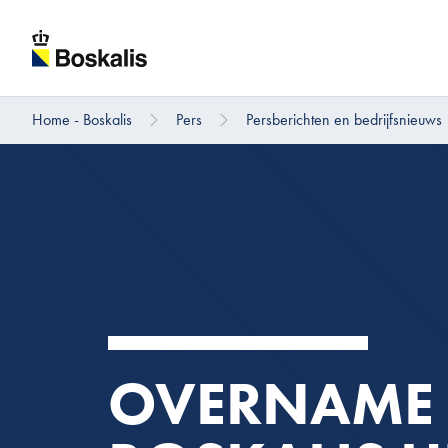
Home - Boskalis
Pers
Persberichten en bedrijfsnieuws
Direct naar hoofdinhoud
OVERNAME