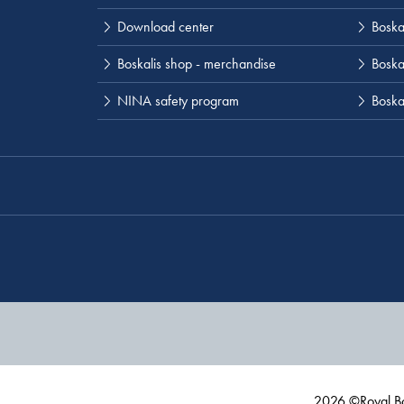
Download center
Boska
Boskalis shop - merchandise
Boskal
NINA safety program
Boska
2026 ©Royal Bo