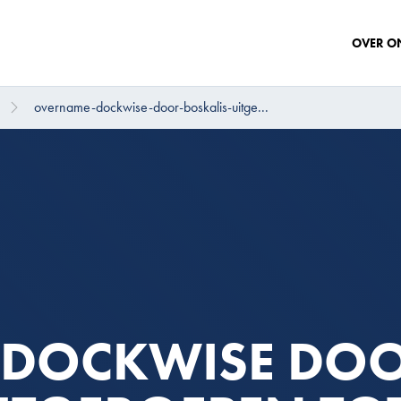
OVER O
overname-dockwise-door-boskalis-uitge...
 DOCKWISE DO