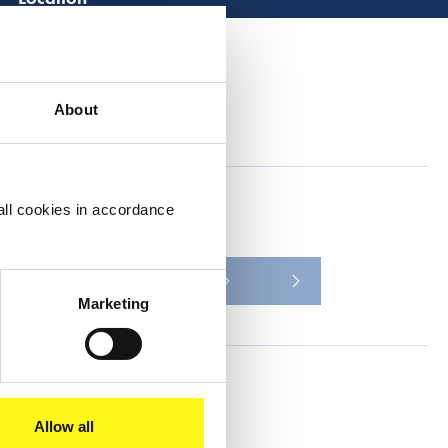
Lees 
Samenvatting
About
all cookies in accordance
Leer meer
2013
Nieuws
Marketing
Deel dit
Allow all