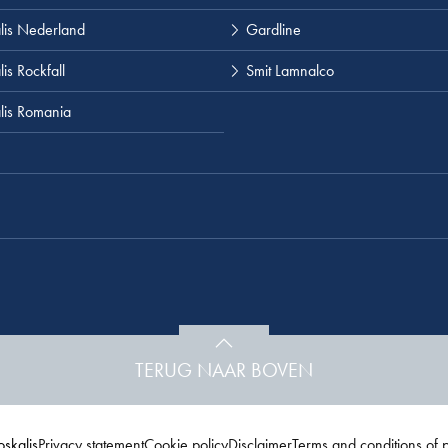
lis Nederland
Gardline
is Rockfall
Smit Lamnalco
lis Romania
TERUG NAAR BOVEN
skalis
Privacy statement
Cookie policy
Disclaimer
Terms and conditions of 