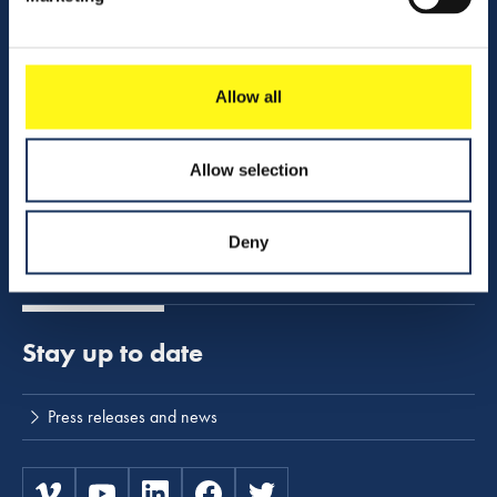
Contact us
Company profile
Allow all
Activities
Share charts
Allow selection
Download center
Boskalis shop - merchandise
Deny
NINA safety program
Stay up to date
Press releases and news