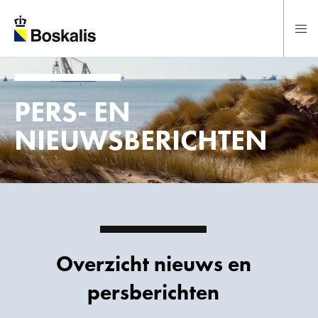
Direct naar hoofdinhoud
PERS- EN
NIEUWSBERICHTEN
Overzicht nieuws en
persberichten