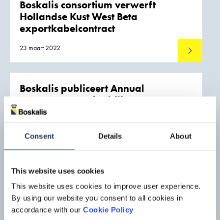
Boskalis consortium verwerft
Hollandse Kust West Beta
exportkabelcontract
23 maart 2022
Lees meer
Boskalis publiceert Annual
Report en Sustainability Report
2021
10 maart 2022
Lees meer
Consent
Details
About
Boskalis bevestigt ontvangst
This website uses cookies
voorgenomen openbaar bod
This website uses cookies to improve user experience.
van HAL
By using our website you consent to all cookies in
accordance with our
Cookie Policy
10 maart 2022
Lees meer