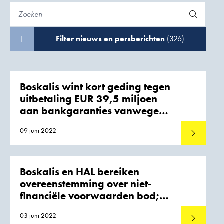
Filter nieuws en persberichten
(326)
Boskalis wint kort geding tegen
uitbetaling EUR 39,5 miljoen
aan bankgaranties vanwege
sancties op Rusland project
09 juni 2022
Lees meer
Boskalis en HAL bereiken
overeenstemming over niet-
financiële voorwaarden bod;
Boskalis neutraal op prijs
03 juni 2022
Lees meer